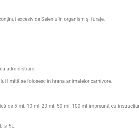
conţinut excesiv de Seleniu în organism şi furaje.
ima administrare.
ui limită se folosesc în hrana animalelor carnivore.
ică de 5 ml, 10 ml, 20 ml, 50 ml, 100 ml împreună cu instrucţiu
 și 5L.