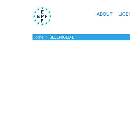
ABOUT
LICE
Home
SELENIGED-E