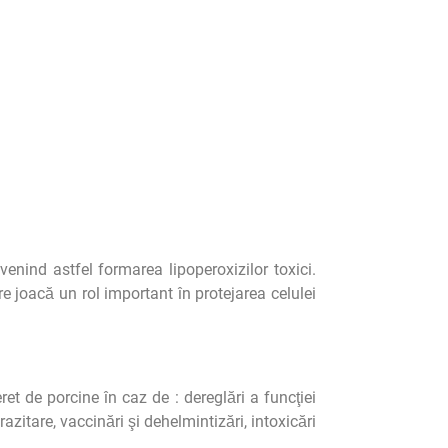
evenind astfel formarea lipoperoxizilor toxici.
e joacă un rol important în protejarea celulei
et de porcine în caz de : dereglări a funcţiei
azitare, vaccinări şi dehelmintizări, intoxicări