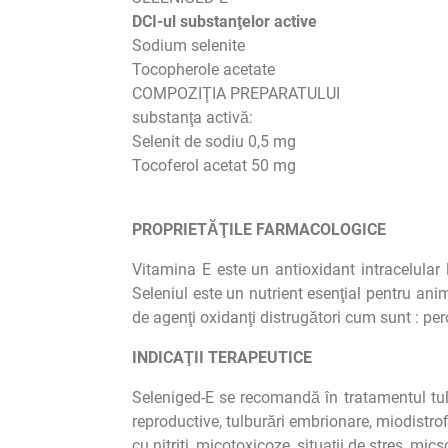
DCI-ul substanţelor active
Sodium selenite
Tocopherole acetate
COMPOZIŢIA PREPARATULUI
substanţa activă:
Selenit de sodiu 0,5 mg
Tocoferol acetat 50 mg
PROPRIETĂŢILE FARMACOLOGICE
Vitamina E este un antioxidant intracelular li
Seleniul este un nutrient esenţial pentru ani
de agenţi oxidanţi distrugători cum sunt : pero
INDICAŢII TERAPEUTICE
Seleniged-E se recomandă în tratamentul tulbu
reproductive, tulburări embrionare, miodistrofi
cu nitriti, micotoxicoze, situaţii de stres, mic