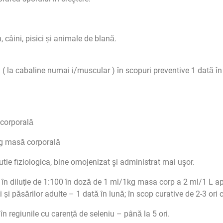
, câini, pisici și animale de blană.
la cabaline numai i/muscular ) în scopuri preventive 1 dată în 2-
corporală
g masă corporală
utie fiziologica, bine omojenizat şi administrat mai uşor.
 în diluție de 1:100 în doză de 1 ml/1kg masa corp a 2 ml/1 L ap
i și păsărilor adulte – 1 dată în lună; în scop curative de 2-3 ori
în regiunile cu carență de seleniu – până la 5 ori.