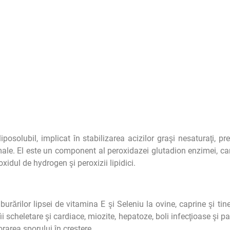
posolubil, implicat în stabilizarea acizilor graşi nesaturaţi, pr
male. El este un component al peroxidazei glutadion enzimei, car
xidul de hydrogen şi peroxizii lipidici.
rărilor lipsei de vitamina E şi Seleniu la ovine, caprine şi tiner
i scheletare şi cardiace, miozite, hepatoze, boli infecţioase şi par
sorarea sporului în creştere.