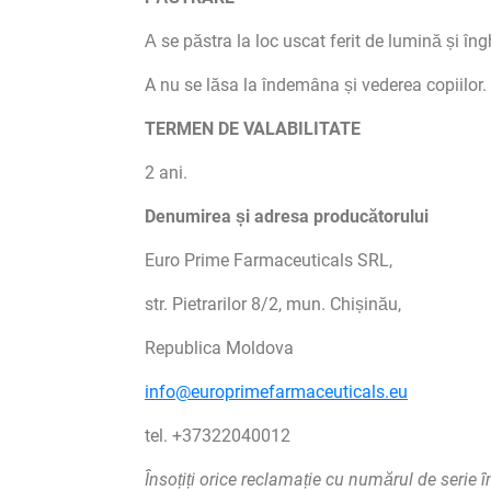
А se păstra la loc uscat ferit de lumină și în
A nu se lăsa la îndemâna și vederea copiilor.
TERMEN DE VALABILITATE
2 ani.
Denumirea și adresa producătorului
Euro Prime Farmaceuticals SRL,
str. Pietrarilor 8/2, mun. Chișinău,
Republica Moldova
info@europrimefarmaceuticals.eu
tel. +37322040012
Însoțiți orice reclamație cu numărul de serie 